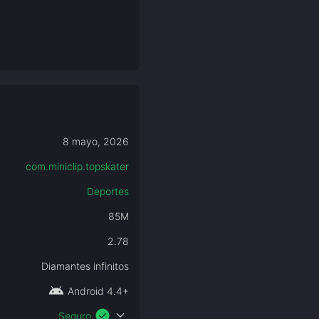
8 mayo, 2026
com.miniclip.topskater
Deportes
85M
2.78
Diamantes infinitos
android
Android 4.4+
check_circle
expand_more
Seguro