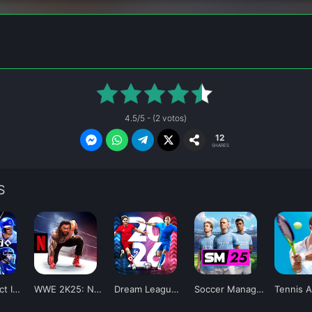
4.5/5 - (2 votos)
12
SHARES
S
MLB Perfect Inning 26
WWE 2K25: Netflix Edition
Dream League Soccer 2026
Soccer Manager 2025
Tennis 