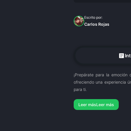
Escrito por:
Carlos Rojas
article
In
¡Prepárate para la emoción
ofreciendo una experiencia ú
para ti.
Leer más