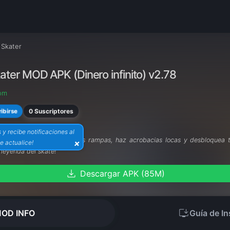
 Skater
kater MOD APK (Dinero infinito) v2.78
com
0 Suscriptores
ibirse
s y recibe notificaciones al
Skater MOD APK
! Domina las rampas, haz acrobacias locas y desbloquea to
×
e actualice!
 leyenda del skate!
download
Descargar APK (85M)
install_desktop
OD INFO
Guía de In