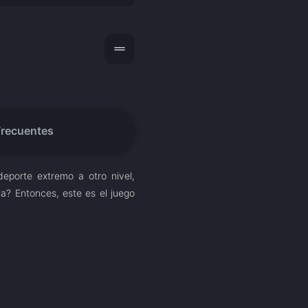
drag_handle
Frecuentes
 deporte extremo a otro nivel,
a? Entonces, este es el juego